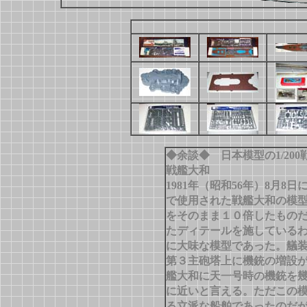
◆余談◆ 日本模型の1/20
戦艦大和
1981年（昭和56年）8月
で使用された戦艦大和の模型は
をそのまま１０倍したものだ
たディテールを施している
に大味な模型であった。艤
第３主砲塔上に機銃の増設が無
艦大和に天一号時の機銃を
に近いと言える。ただこの
る立派な船舶であったのだ