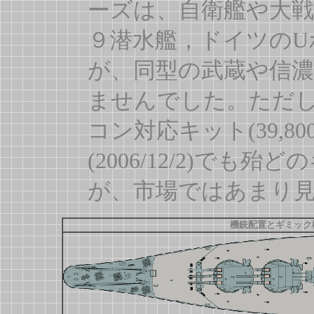
ーズは、自衛艦や大戦
９潜水艦，ドイツのUボ
が、同型の武蔵や信濃
ませんでした。ただ
コン対応キット(39,8
(2006/12/2)で
が、市場ではあまり
機銃配置とギミック