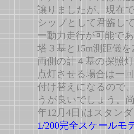
譲りましたが、現在
シップとして君臨し
ー動力走行が可能で
塔３基と15m測距儀
両側の計４基の探照
点灯させる場合は一
付け替えになるので
うが良いでしょう。尚
年12月4日)はスタ
1/200完全スケール