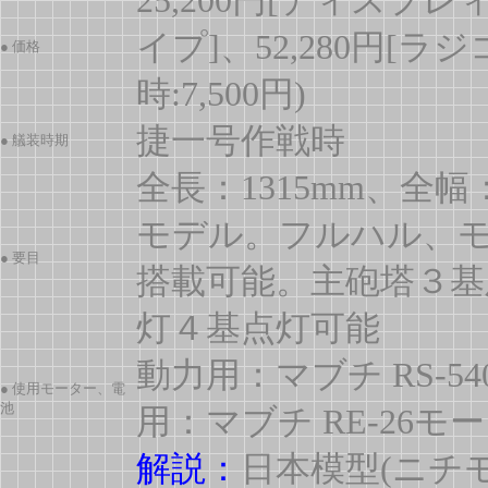
25,200円[ディスプレ
イプ]、52,280円[ラジ
● 価格
時:7,500円)
捷一号作戦時
● 艤装時期
全長：1315mm、全幅
モデル。フルハル、
● 要目
搭載可能。主砲塔３基
灯４基点灯可能
動力用：マブチ RS-
● 使用モーター、電
池
用：マブチ RE-26
解説：
日本模型(ニチモ)