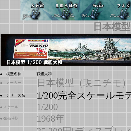
日本模型 
● 模型名称
戦艦大和
日本模型（現ニチモ）
● メーカー
1/200完全スケールモ
● シリーズ名
1/200
● スケール
1968年
● 発売時期