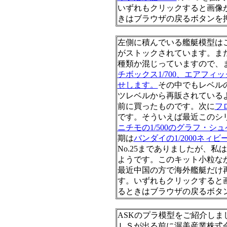
いずれもクリックすると画像
きはブラウザの戻るボタンを
左側に積んでいる艦艇模型は
がストックされています。ま
種類か混じっていますので、
チボックス1/700、エアフィッ
せします。
その中でもレベルの
ツレベルから再販されている
前に買ったものです。次に
フ
です。そういえば最近このシ
ニチモの1/500のグラフ・シ
期は
バンダイの1/2000ネィ
No.25までありましたが、
ようです。このキット小粒な
最近中国の方で海外艦艇だけ
す。いずれもクリックすると
るときはブラウザの戻るボタ
ASKのプラ模型をご紹介しま
ＬＳが出る前に渥美産業株式