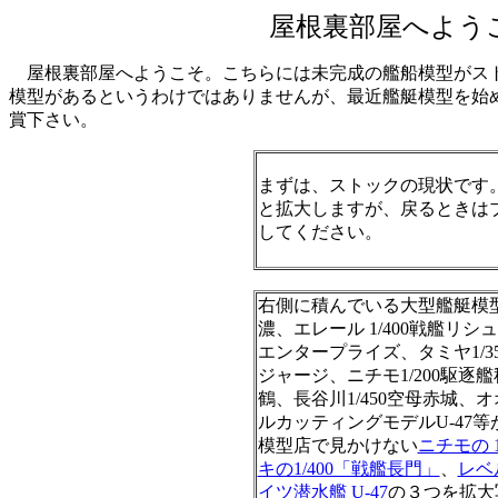
屋根裏部屋へよう
屋根裏部屋へようこそ。こちらには未完成の艦船模型がスト
模型があるというわけではありませんが、最近艦艇模型を始
賞下さい。
まずは、ストックの現状です
と拡大しますが、戻るときは
してください。
右側に積んでいる大型艦艇模型は
濃、エレール 1/400戦艦リシュ
エンタープライズ、タミヤ1/3
ジャージ、ニチモ1/200駆逐艦
鶴、長谷川1/450空母赤城、オ
ルカッティングモデルU-47
模型店で見かけない
ニチモの 
キの1/400「戦艦長門」
、
レベ
イツ潜水艦 U-47
の３つを拡大