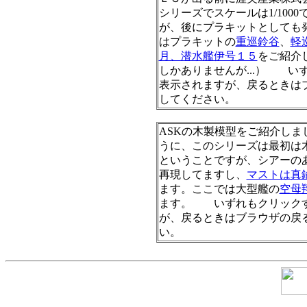
シリーズでスケールは1/100
が、後にプラキットとしても
はプラキットの
重巡鈴谷
、
軽
月、潜水艦伊号１５
をご紹介
しかありませんが...） い
表示されますが、戻るときは
してください。
ASKの木製模型をご紹介しま
うに、このシリーズは最初は
ということですが、シアーの
再現してますし、
マストは真
ます。ここでは大型艦の
空母
ます。 いずれもクリック
が、戻るときはブラウザの戻
い。